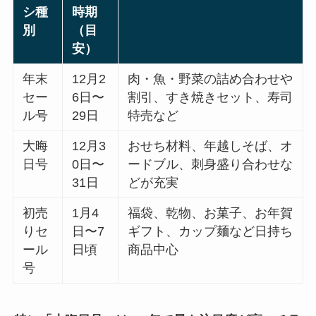
シ種
時期
別
（目
安）
年末
12月2
肉・魚・野菜の詰め合わせや
セー
6日〜
割引、すき焼きセット、寿司
ル号
29日
特売など
大晦
12月3
おせち材料、年越しそば、オ
日号
0日〜
ードブル、刺身盛り合わせな
31日
どが充実
初売
1月4
福袋、乾物、お菓子、お年賀
りセ
日〜7
ギフト、カップ麺など日持ち
ール
日頃
商品中心
号