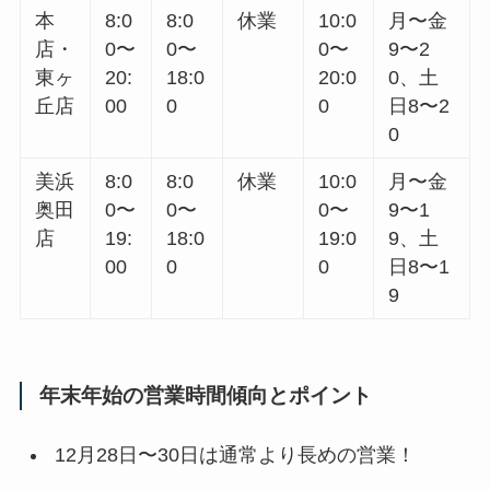
本
8:0
8:0
休業
10:0
月〜金
店・
0〜
0〜
0〜
9〜2
東ヶ
20:
18:0
20:0
0、土
丘店
00
0
0
日8〜2
0
美浜
8:0
8:0
休業
10:0
月〜金
奥田
0〜
0〜
0〜
9〜1
店
19:
18:0
19:0
9、土
00
0
0
日8〜1
9
年末年始の営業時間傾向とポイント
12月28日〜30日は通常より長めの営業！