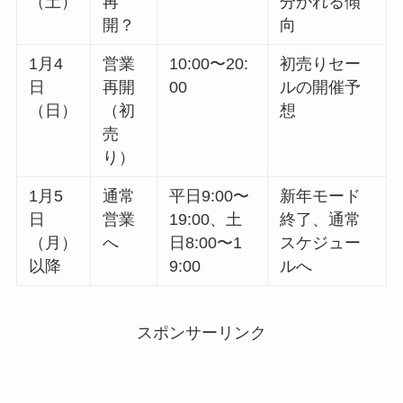
（土）
再
分かれる傾
開？
向
1月4
営業
10:00〜20:
初売りセー
日
再開
00
ルの開催予
（日）
（初
想
売
り）
1月5
通常
平日9:00〜
新年モード
日
営業
19:00、土
終了、通常
（月）
へ
日8:00〜1
スケジュー
以降
9:00
ルへ
スポンサーリンク