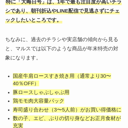
特に「大晦日号」は、1年で最も注目度が高いチラ
シであり、朝刊折込やLINE配信で見逃さずにチェ
ックしたいところです。
ちなみに、過去のチラシや実店舗の傾向から見る
と、マルスでは以下のような商品が年末特売の対
象になります。
国産牛肩ロースすき焼き用（通常より30〜
40％OFF）
豚ロースしゃぶしゃぶ用
鶏モモ肉大容量パック
寿司盛り合わせ（3〜5人前）がお買い得価格に
数の子、エビ、ぶりの切り身などお正月食材が
充実