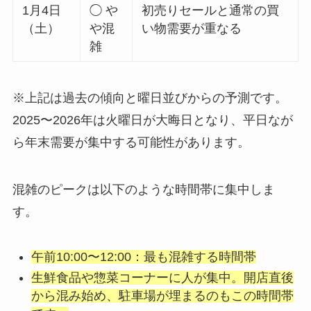
1月4日
◯ や
初売りセールと通常の買
（土）
や混
い物需要が重なる
雑
※上記は過去の傾向と曜日並びからの予測です。
2025〜2026年は火曜日が大晦日となり、平日なが
ら年末需要が集中する可能性があります。
混雑のピークは以下のような時間帯に集中しま
す。
午前10:00〜12:00：最も混雑する時間帯
生鮮食品や惣菜コーナーに人が集中。開店直後
から混み始め、駐車場が埋まるのもこの時間帯