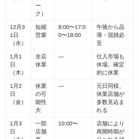
ー
ク）
12月3
短縮
8:00〜17:0
午後から品
1日
営業
0〜18:00
薄・混雑必
（水）
至
1月1
全店
―
仕入市場も
日
休業
休場。確定
（木）
的に休業
1月2
休業
―
元日同様、
日
の可
休業店舗が
（金）
能性
多数見込ま
大
れる
1月3
一部
10:00〜
店舗により
日
店舗
再開時期が