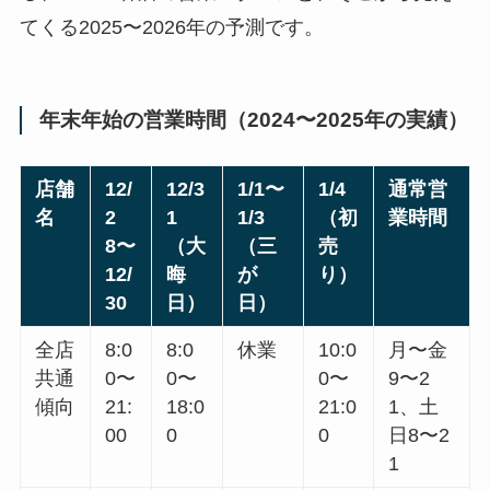
てくる2025〜2026年の予測です。
年末年始の営業時間（2024〜2025年の実績）
店舗
12/
12/3
1/1〜
1/4
通常営
名
2
1
1/3
（初
業時間
8〜
（大
（三
売
12/
晦
が
り）
30
日）
日）
全店
8:0
8:0
休業
10:0
月〜金
共通
0〜
0〜
0〜
9〜2
傾向
21:
18:0
21:0
1、土
00
0
0
日8〜2
1