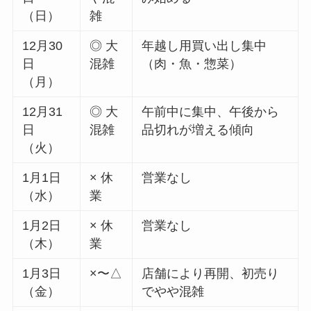
（日）
雑
12月30
◎ 大
年越し用買い出し集中
日
混雑
（肉・魚・惣菜）
（月）
12月31
◎ 大
午前中に集中、午後から
日
混雑
品切れが増える傾向
（火）
1月1日
× 休
営業なし
（水）
業
1月2日
× 休
営業なし
（木）
業
1月3日
×〜△
店舗により再開、初売り
（金）
でやや混雑