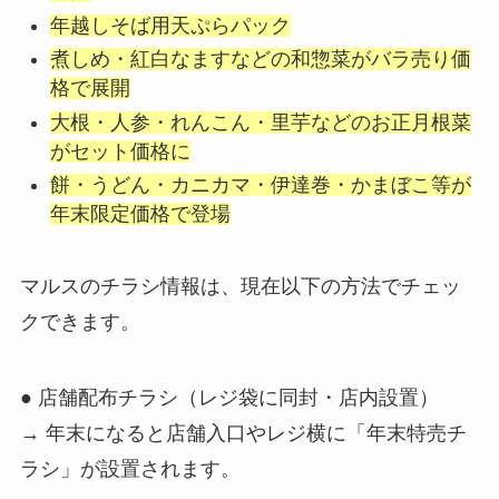
年越しそば用天ぷらパック
煮しめ・紅白なますなどの和惣菜がバラ売り価
格で展開
大根・人参・れんこん・里芋などのお正月根菜
がセット価格に
餅・うどん・カニカマ・伊達巻・かまぼこ等が
年末限定価格で登場
マルスのチラシ情報は、現在以下の方法でチェッ
クできます。
● 店舗配布チラシ（レジ袋に同封・店内設置）
→ 年末になると店舗入口やレジ横に「年末特売チ
ラシ」が設置されます。