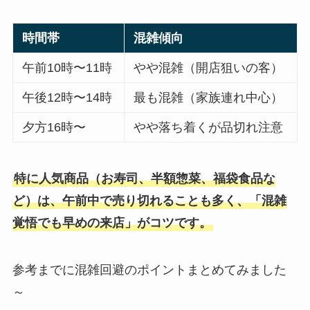
時間帯
混雑傾向
午前10時〜11時
やや混雑（開店狙いの客）
午後12時〜14時
最も混雑（家族連れ中心）
夕方16時〜
やや落ち着くが品切れ注意
特に人気商品（お寿司、半額惣菜、福袋食品な
ど）は、午前中で売り切れることも多く、「混雑
覚悟でも早めの来店」がコツです。
参考までに混雑回避のポイントまとめてみました
～