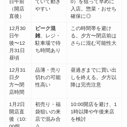
日午前
ていて動き
0）を狙って早めに
（開店
やすい
入店。惣菜・おせち
直後）
確保に◎
12月30
ピーク混
この時間帯を避け
日午
雑
、レジ・
る。夕方〜閉店前は
後〜12
駐車場で待
さらに混む可能性大
月31日
ち時間あり
昼頃
12月31
品薄・売り
昼過ぎまでに買い出
日夕
切れの可能
しを終える。夕方以
方〜閉
性高い
降は完売注意
店時間
1月2日
初売り・福
10:00開店を避け、1
開店直
袋狙いの来
1時以降や午後来店
後（10:
店で混み合
を検討
00想
う