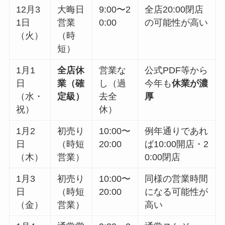
12月3
大晦日
9:00〜2
全店20:00閉店
1日
営業
0:00
の可能性が高い
（火）
（時
短）
1月1
全店休
営業な
公式PDF等から
日
業（確
し（過
今年も
休業が濃
（水・
定級）
去全
厚
祝）
休）
1月2
初売り
10:00〜
例年通りであれ
日
（時短
20:00
ば10:00開店・2
（木）
営業）
0:00閉店
1月3
初売り
10:00〜
同様の営業時間
日
（時短
20:00
になる可能性が
（金）
営業）
高い