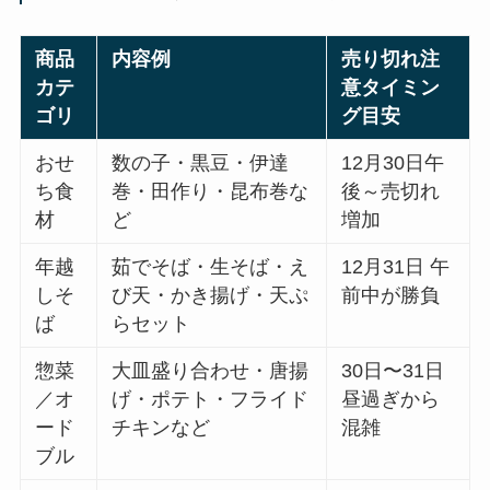
商品
内容例
売り切れ注
カテ
意タイミン
ゴリ
グ目安
おせ
数の子・黒豆・伊達
12月30日午
ち食
巻・田作り・昆布巻な
後～売切れ
材
ど
増加
年越
茹でそば・生そば・え
12月31日 午
しそ
び天・かき揚げ・天ぷ
前中が勝負
ば
らセット
惣菜
大皿盛り合わせ・唐揚
30日〜31日
／オ
げ・ポテト・フライド
昼過ぎから
ード
チキンなど
混雑
ブル