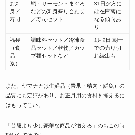
お刺
鯛・サーモン・まぐろ
31日夕方に
身／
などの刺身盛り合わせ
は在庫薄に
寿司
／寿司セット
なる傾向あ
り
福袋
調味料セット／冷凍食
1月2日 朝一
（食
品セット／乾物／カッ
での売り切
品
プ麺セットなど
れ続出も
系）
また、ヤマナカは生鮮品（青果・精肉・鮮魚）の
品質にも定評があり、お正月用の食材を揃えるに
はもってこい。
「普段より少し豪華な商品が増える」のもこの時