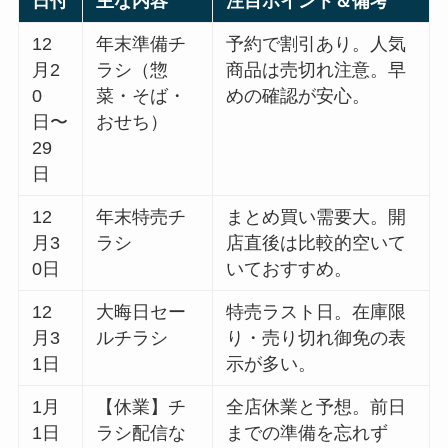
日付
主な内容
注目ポイント＆備考
12
年末準備チ
予約で割引あり。人気
月2
ラシ（惣
商品は売切れ注意。早
0
菜・そば・
めの確認が安心。
日〜
おせち）
29
日
12
年末特売チ
まとめ買い需要大。開
月3
ラシ
店直後は比較的空いて
0日
いておすすめ。
12
大晦日セー
特売ラスト日。在庫限
月3
ルチラシ
り・売り切れ御免の表
1日
示が多い。
1月
【休業】チ
全店休業と予想。前日
1日
ラシ配信な
までの準備を忘れず