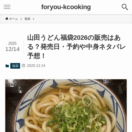
foryou-kcooking
ホーム
福袋
山田うどん福袋2026の販売はあ
2025
る？発売日・予約や中身ネタバレ
12/14
予想！
2025.12.14
福袋