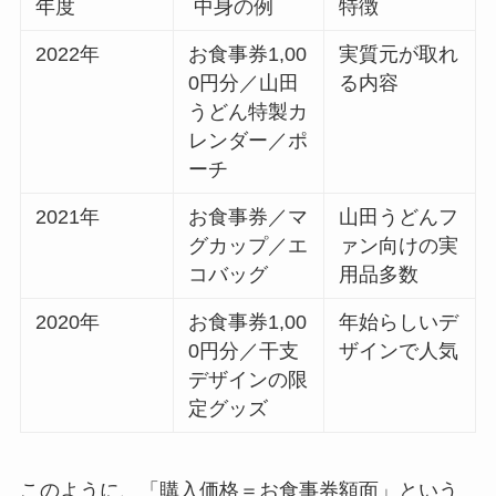
年度
中身の例
特徴
2022年
お食事券1,00
実質元が取れ
0円分／山田
る内容
うどん特製カ
レンダー／ポ
ーチ
2021年
お食事券／マ
山田うどんフ
グカップ／エ
ァン向けの実
コバッグ
用品多数
2020年
お食事券1,00
年始らしいデ
0円分／干支
ザインで人気
デザインの限
定グッズ
このように、「購入価格＝お食事券額面」という