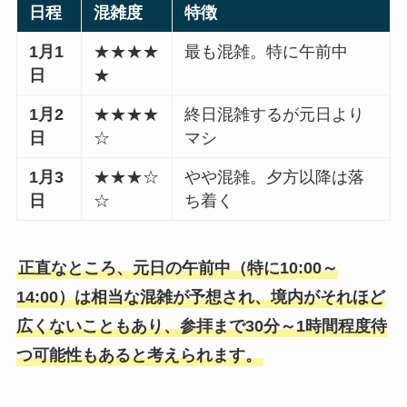
日程
混雑度
特徴
1月1
★★★★
最も混雑。特に午前中
日
★
1月2
★★★★
終日混雑するが元日より
日
☆
マシ
1月3
★★★☆
やや混雑。夕方以降は落
日
☆
ち着く
正直なところ、元日の午前中（特に10:00～
14:00）は相当な混雑が予想され、境内がそれほど
広くないこともあり、参拝まで30分～1時間程度待
つ可能性もあると考えられます。