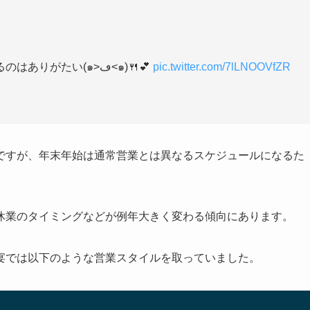
富山行かなくても美味しい海鮮が食べられるのはありがたい(๑>ڡ<๑)🍴💕
pic.twitter.com/7lLNOOVfZR
ですが、年末年始は通常営業とは異なるスケジュールになるた
休業のタイミングなどが例年大きく変わる傾向にあります。
宴では以下のような営業スタイルを取っていました。