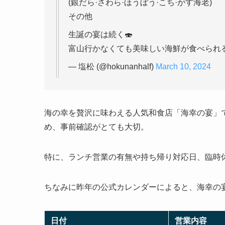
(銀だら·さわら·ほうぼう·こち·がす海老)
その他
生誕の宴は続く🍣
— 塩松 (@hokunanhalf)
March 10, 2024
海の幸を贅沢に味わえる人気和食店「海幸の宴」
め、事前確認がとても大切。
特に、ランチ営業の有無や持ち帰り対応日、臨時
ちなみに昨年の公式カレンダーによると、海幸の
日付
営業内容