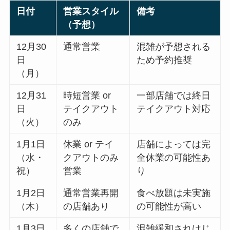
日付
営業スタイル
備考
（予想）
12月30
通常営業
混雑が予想される
日
ため予約推奨
（月）
12月31
時短営業 or
一部店舗では終日
日
テイクアウト
テイクアウト対応
（火）
のみ
1月1日
休業 or テイ
店舗によっては完
（水・
クアウトのみ
全休業の可能性あ
祝）
営業
り
1月2日
通常営業再開
食べ放題は未実施
（木）
の店舗あり
の可能性が高い
1月3日
多くの店舗で
混雑緩和されはじ