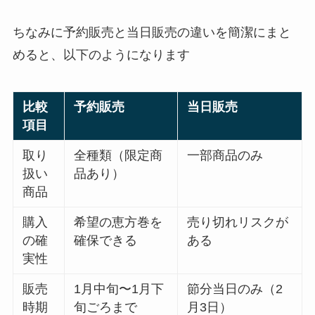
ちなみに予約販売と当日販売の違いを簡潔にまと
めると、以下のようになります
比較
予約販売
当日販売
項目
取り
全種類（限定商
一部商品のみ
扱い
品あり）
商品
購入
希望の恵方巻を
売り切れリスクが
の確
確保できる
ある
実性
販売
1月中旬〜1月下
節分当日のみ（2
時期
旬ごろまで
月3日）