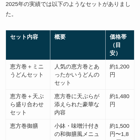
2025年の実績では以下のようなセットがありまし
た。
セット内容
概要
価格帯
（目
安）
恵方巻＋ミニ
人気の恵方巻とあ
約1,200
うどんセット
ったかいうどんの
円
セット
恵方巻＋天ぷ
恵方巻に天ぷらが
約1,480
ら盛り合わせ
添えられた豪華な
円
セット
内容
恵方巻御膳
小鉢・味噌汁付き
約1,500
の和御膳風メニュ
円〜1,8