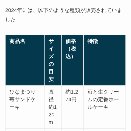
2024年には、以下のような種類が販売されていま
した
商品名
サ
価格
特徴
イ
（税
ズ
込）
の
目
安
ひなまつり
直
約1,2
苺と生クリー
苺サンドケ
径
74円
ムの定番ホー
ーキ
約1
ルケーキ
2c
m