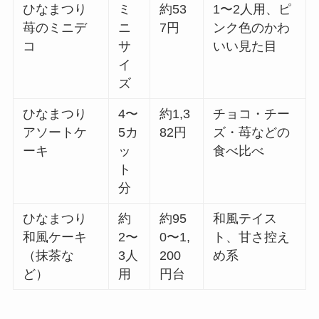
ひなまつり
ミ
約53
1〜2人用、ピ
苺のミニデ
ニ
7円
ンク色のかわ
コ
サ
いい見た目
イ
ズ
ひなまつり
4〜
約1,3
チョコ・チー
アソートケ
5カ
82円
ズ・苺などの
ーキ
ッ
食べ比べ
ト
分
ひなまつり
約
約95
和風テイス
和風ケーキ
2〜
0〜1,
ト、甘さ控え
（抹茶な
3人
200
め系
ど）
用
円台