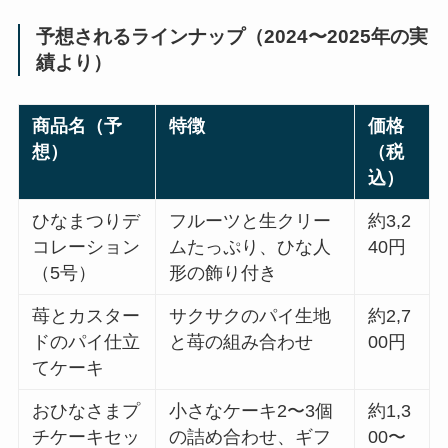
予想されるラインナップ（2024〜2025年の実
績より）
商品名（予
特徴
価格
想）
（税
込）
ひなまつりデ
フルーツと生クリー
約3,2
コレーション
ムたっぷり、ひな人
40円
（5号）
形の飾り付き
苺とカスター
サクサクのパイ生地
約2,7
ドのパイ仕立
と苺の組み合わせ
00円
てケーキ
おひなさまプ
小さなケーキ2〜3個
約1,3
チケーキセッ
の詰め合わせ、ギフ
00〜