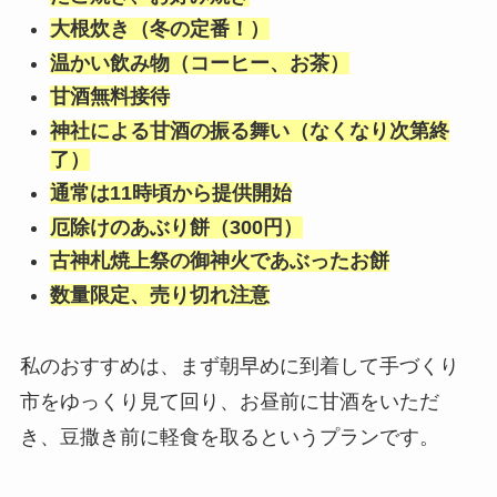
大根炊き（冬の定番！）
温かい飲み物（コーヒー、お茶）
甘酒無料接待
神社による甘酒の振る舞い（なくなり次第終
了）
通常は11時頃から提供開始
厄除けのあぶり餅（300円）
古神札焼上祭の御神火であぶったお餅
数量限定、売り切れ注意
私のおすすめは、まず朝早めに到着して手づくり
市をゆっくり見て回り、お昼前に甘酒をいただ
き、豆撒き前に軽食を取るというプランです。