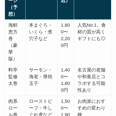
ージ
込）
（予
想）
海鮮
本まぐろ・
1,80
人気No.1。食
恵方
いくら・煮
0〜
材の質が高く
巻
穴子など
2,20
ギフトにも◎
（豪
0円
華
版）
料亭
サーモン・
1,40
名古屋の老舗
監修
海老・厚焼
0〜
や和食店とコ
太巻
玉子
1,80
ラボする可能
0円
性あり
肉系
ローストビ
1,50
お肉派におす
ロー
ーフ・牛し
0〜
すめの変わり
ル巻
ぐれ煮など
1,90
種