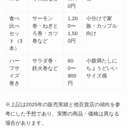
0円
食べ
サーモン
1,20
小分けで家
比べ
巻・ねぎと
0〜
族・カップル
セッ
ろ巻・カツ
1,50
向け
ト（3
巻など
0円
本）
ハー
サラダ巻・
60
小腹満たしに
フサ
鉄火巻など
0〜
ちょうどいい
イズ
900
サイズ感
巻き
円
※上記は2025年の販売実績と他百貨店の傾向を参
考にした予想であり、実際の商品・価格は異なる
場合があります。