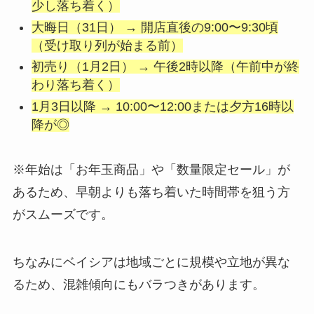
少し落ち着く）
大晦日（31日） → 開店直後の9:00〜9:30頃
（受け取り列が始まる前）
初売り（1月2日） → 午後2時以降（午前中が終
わり落ち着く）
1月3日以降 → 10:00〜12:00または夕方16時以
降が◎
※年始は「お年玉商品」や「数量限定セール」が
あるため、早朝よりも落ち着いた時間帯を狙う方
がスムーズです。
ちなみにベイシアは地域ごとに規模や立地が異な
るため、混雑傾向にもバラつきがあります。