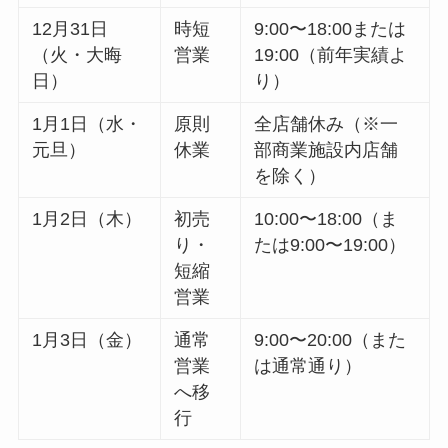
12月31日
時短
9:00〜18:00または
（火・大晦
営業
19:00（前年実績よ
日）
り）
1月1日（水・
原則
全店舗休み（※一
元旦）
休業
部商業施設内店舗
を除く）
1月2日（木）
初売
10:00〜18:00（ま
り・
たは9:00〜19:00）
短縮
営業
1月3日（金）
通常
9:00〜20:00（また
営業
は通常通り）
へ移
行