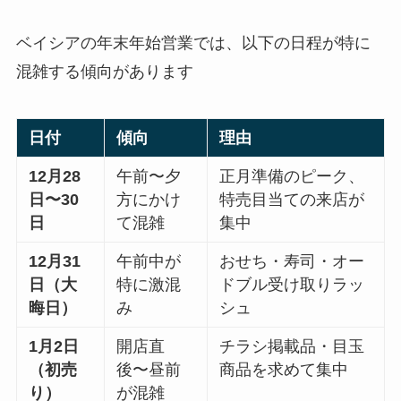
ベイシアの年末年始営業では、以下の日程が特に
混雑する傾向があります
日付
傾向
理由
12月28
午前〜夕
正月準備のピーク、
日〜30
方にかけ
特売目当ての来店が
日
て混雑
集中
12月31
午前中が
おせち・寿司・オー
日（大
特に激混
ドブル受け取りラッ
晦日）
み
シュ
1月2日
開店直
チラシ掲載品・目玉
（初売
後〜昼前
商品を求めて集中
り）
が混雑